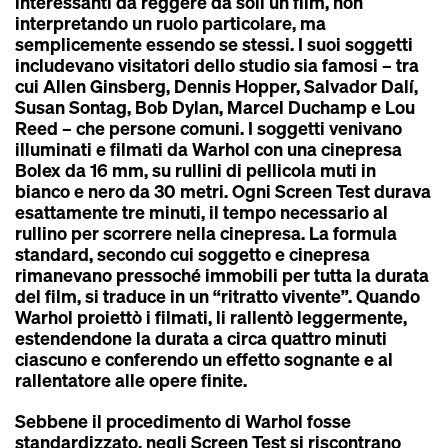
interessanti da reggere da soli un film, non
interpretando un ruolo particolare, ma
semplicemente essendo se stessi. I suoi soggetti
includevano visitatori dello studio sia famosi – tra
cui Allen Ginsberg, Dennis Hopper, Salvador Dalí,
Susan Sontag, Bob Dylan, Marcel Duchamp e Lou
Reed – che persone comuni. I soggetti venivano
illuminati e filmati da Warhol con una cinepresa
Bolex da 16 mm, su rullini di pellicola muti in
bianco e nero da 30 metri. Ogni Screen Test durava
esattamente tre minuti, il tempo necessario al
rullino per scorrere nella cinepresa. La formula
standard, secondo cui soggetto e cinepresa
rimanevano pressoché immobili per tutta la durata
del film, si traduce in un “ritratto vivente”. Quando
Warhol proiettò i filmati, li rallentò leggermente,
estendendone la durata a circa quattro minuti
ciascuno e conferendo un effetto sognante e al
rallentatore alle opere finite.
Sebbene il procedimento di Warhol fosse
standardizzato, negli Screen Test si riscontrano