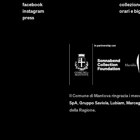
facebook
collezion
instagram
orari e big
press
Il Comune di Mantova ringrazia i mec
SpA
,
Gruppo Saviola
,
Lubiam
,
Marceg
della Ragione.