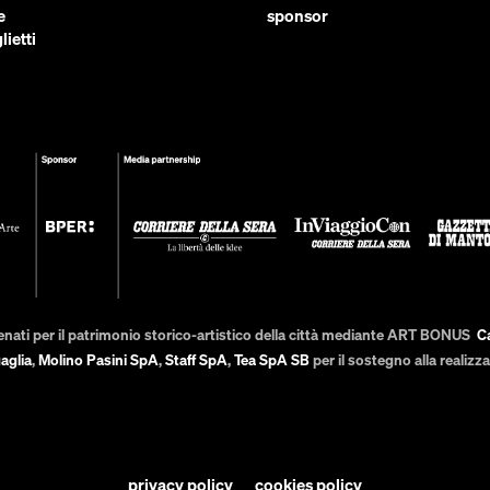
e
sponsor
lietti
enati per il patrimonio storico-artistico della città mediante ART BONUS
C
aglia
,
Molino Pasini SpA
,
Staff SpA
,
Tea SpA SB
per il sostegno alla realiz
privacy policy
cookies policy