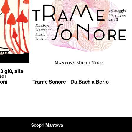
ù giù, alla
L
del
l
ioni
Trame Sonore - Da Bach a Berio
f
Scopri Mantova