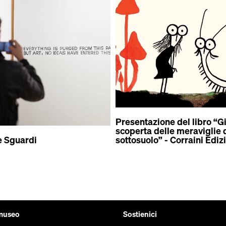
Presentazione del libro “Gi
scoperta delle meraviglie 
e Sguardi
sottosuolo” - Corraini Ediz
 museo
Sostienici