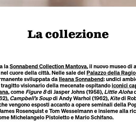
La collezione
a la
Sonnabend Collection Mantova
, il nuovo museo di 
l cuore della città. Nelle sale del
Palazzo della Ragi
ermanente sviluppata da
Ileana Sonnabend
: undici ambi
l tragitto visionario della mecenate ospitando
iconici ca
cana
, come
Figure 8
di Jasper Johns (1958),
Little Aloha
d
62),
Campbell’s Soup
di Andy Warhol (1962),
Kite
di Ro
he vengono esposti accanto a opere seminali della Pop 
James Rosenquist e Tom Wesselmann e insieme alla ric
i come Michelangelo Pistoletto e Mario Schifano.