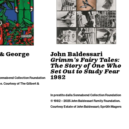
 & George
John Baldessari
Grimm’s Fairy Tales:
The Story of One Who
Set Out to Study Fear
1982
I
 Sonnabend Collection Foundation
F
e. Courtesy of The Gilbert &
In prestito dalla Sonnabend Collection Foundation
©
1982 – 2025 John Baldessari Family Foundation.
Courtesy Estate of John Baldessari; Sprüth Magers