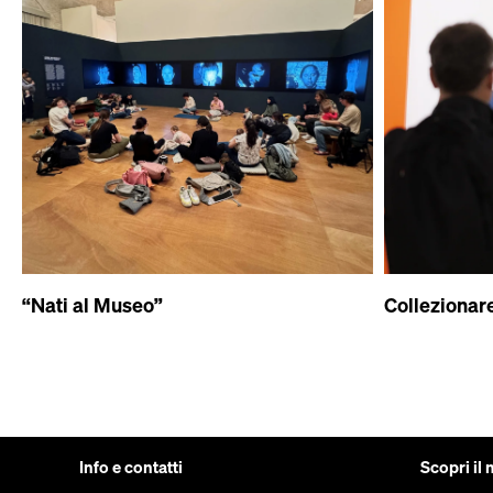
“Nati al Museo”
Collezionar
Info e contatti
Scopri il