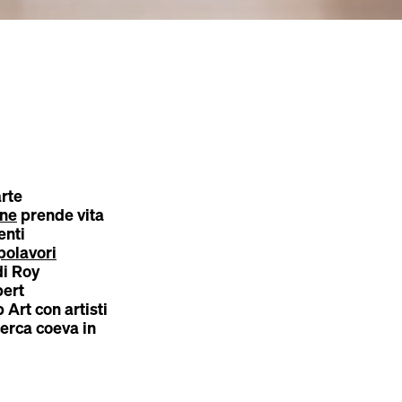
arte
one
prende vita
enti
polavori
i Roy
bert
Art con artisti
erca coeva in