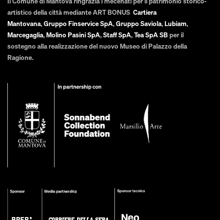
Il Comune di Mantova ringrazia i mecenati per il patrimonio storico-
artistico della città mediante ART BONUS
Cartiera
Mantovana
,
Gruppo Finservice SpA
,
Gruppo Saviola
,
Lubiam
,
Marcegaglia
,
Molino Pasini SpA
,
Staff SpA
,
Tea SpA SB
per il
sostegno alla realizzazione del nuovo Museo di Palazzo della
Ragione.