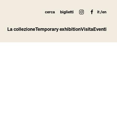
cerca
biglietti
it
en
La collezione
Temporary exhibition
Visita
Eventi