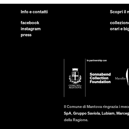
Info e contatti
Scopri il
facebook
collezion
instagram
orari e big
press
Il Comune di Mantova ringrazia i mec
SpA
,
Gruppo Saviola
,
Lubiam
,
Marceg
della Ragione.