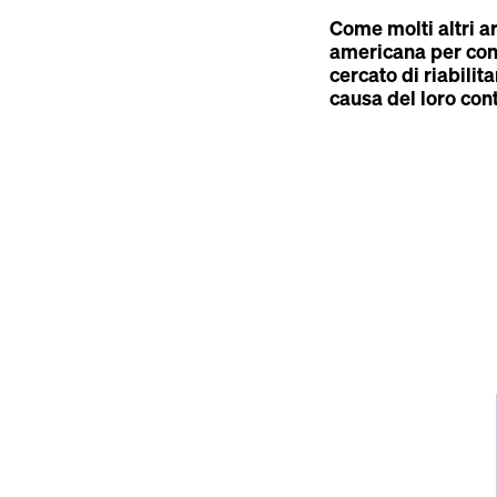
Come molti altri a
americana per conc
cercato di riabilit
causa del loro cont