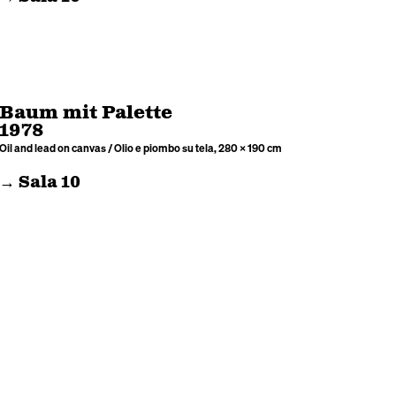
Baum mit Palette
1978
Oil and lead on canvas / Olio e piombo su tela, 280 × 190 cm
→ Sala 10