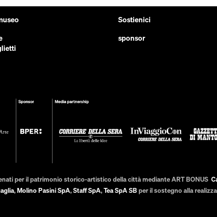
 museo
Sostienici
e
sponsor
lietti
enati per il patrimonio storico-artistico della città mediante ART BONUS
C
aglia
,
Molino Pasini SpA
,
Staff SpA
,
Tea SpA SB
per il sostegno alla realiz