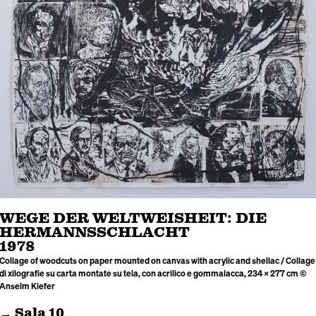
WEGE DER WELTWEISHEIT: DIE
HERMANNSSCHLACHT
1978
Collage of woodcuts on paper mounted on canvas with acrylic and shellac / Collage
di xilografie su carta montate su tela, con acrilico e gommalacca, 234 × 277 cm ©
Anselm Kiefer
→ Sala 10