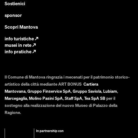
Sostienici
sponsor
Scopri Mantova
info turistiche
↗
musei in rete
↗
info pratiche
↗
Il Comune di Mantova ringrazia i mecenati per il patrimonio storico-
artistico della città mediante ART BONUS
Cartiera
Mantovana
,
Gruppo Finservice SpA
,
Gruppo Saviola
,
Lubiam
,
Marcegaglia
,
Molino Pasini SpA
,
Staff SpA
,
Tea SpA SB
per il
sostegno alla realizzazione del nuovo Museo di Palazzo della
Ragione.