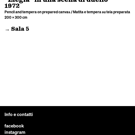
“Elegia” in una scena di duello
1972
Pencil and tempera on prepared canvas / Matita e tempera su tela preparata
200 × 300 cm
→ Sala 5
Info e contatti
facebook
instagram