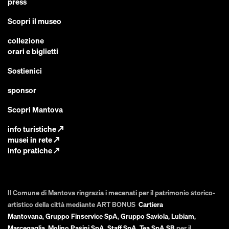
press
Scopri il museo
collezione
orari e biglietti
Sostienici
sponsor
Scopri Mantova
info turistiche
↗
musei in rete
↗
info pratiche
↗
Il Comune di Mantova ringrazia i mecenati per il patrimonio storico-
artistico della città mediante ART BONUS
Cartiera
Mantovana
,
Gruppo Finservice SpA
,
Gruppo Saviola
,
Lubiam
,
Marcegaglia
,
Molino Pasini SpA
,
Staff SpA
,
Tea SpA SB
per il