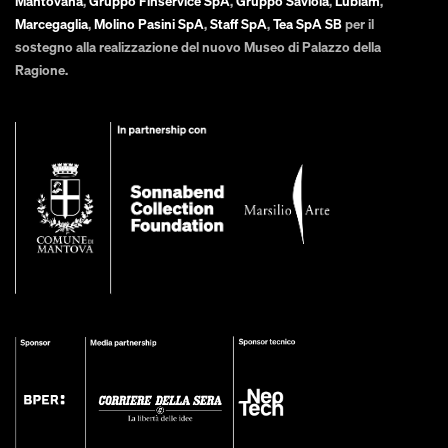
Mantovana
,
Gruppo Finservice SpA
,
Gruppo Saviola
,
Lubiam
,
Marcegaglia
,
Molino Pasini SpA
,
Staff SpA
,
Tea SpA SB
per il
sostegno alla realizzazione del nuovo Museo di Palazzo della
Ragione.