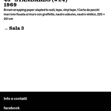
48” STANDARDS (#24)
1969
Brown wrapping paper stapled to wall, tape, vinyl tape / Carta da pacchi
marrone fissata al muro con graffette, nastro adesivo, nastro vinilico, 220 ×
251 cm
→ Sala 3
Info e contatti
facebook