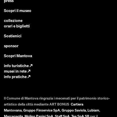
press
Scopri il museo
collezione
orari e biglietti
Sostienici
sponsor
Scopri Mantova
info turistiche
↗
musei in rete
↗
info pratiche
↗
Il Comune di Mantova ringrazia i mecenati per il patrimonio storico-
artistico della città mediante ART BONUS
Cartiera
Mantovana
,
Gruppo Finservice SpA
,
Gruppo Saviola
,
Lubiam
,
Marcegaglia
,
Molino Pasini SpA
,
Staff SpA
,
Tea SpA SB
per il