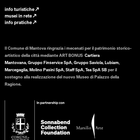
info turistiche
↗
musei in rete
↗
info pratiche
↗
Il Comune di Mantova ringrazia i mecenati per il patrimonio storico-
artistico della città mediante ART BONUS
Cartiera
Mantovana
,
Gruppo Finservice SpA
,
Gruppo Saviola
,
Lubiam
,
Marcegaglia
,
Molino Pasini SpA
,
Staff SpA
,
Tea SpA SB
per il
sostegno alla realizzazione del nuovo Museo di Palazzo della
Ragione.