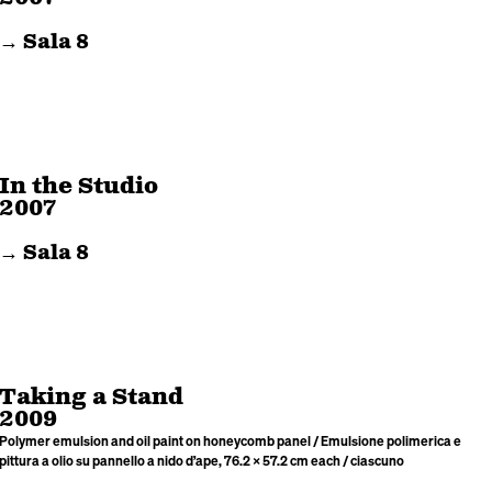
→ Sala 8
In the Studio
2007
→ Sala 8
Taking a Stand
2009
Polymer emulsion and oil paint on honeycomb panel / Emulsione polimerica e
pittura a olio su pannello a nido d’ape, 76.2 × 57.2 cm each / ciascuno