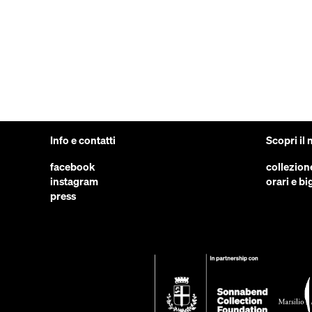
Info e contatti
Scopri il
facebook
collezion
instagram
orari e big
press