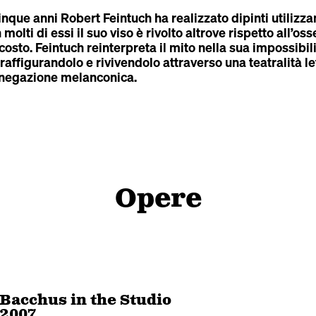
inque anni Robert Feintuch ha realizzato dipinti utilizz
molti di essi il suo viso è rivolto altrove rispetto all’oss
sto. Feintuch reinterpreta il mito nella sua impossibili
raffigurandolo e rivivendolo attraverso una teatralità let
a negazione melanconica.
Opere
Bacchus in the Studio
2007