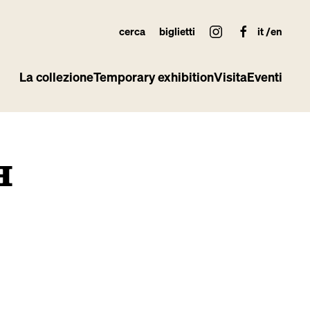
cerca
biglietti
it
en
La collezione
Temporary exhibition
Visita
Eventi
H