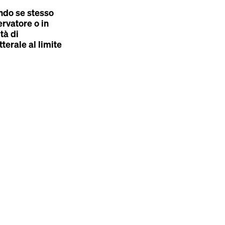
ando se stesso
ervatore o in
tà di
terale al limite