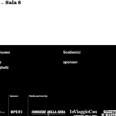
→ Sala 8
 museo
Sostienici
e
sponsor
lietti