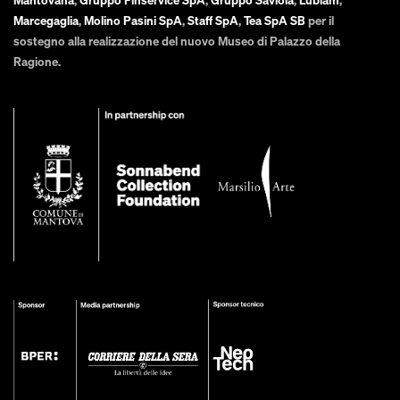
Mantovana
,
Gruppo Finservice SpA
,
Gruppo Saviola
,
Lubiam
,
Marcegaglia
,
Molino Pasini SpA
,
Staff SpA
,
Tea SpA SB
per il
sostegno alla realizzazione del nuovo Museo di Palazzo della
Ragione.