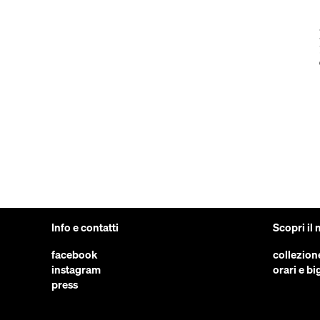
Info e contatti
Scopri il
facebook
collezion
instagram
orari e big
press