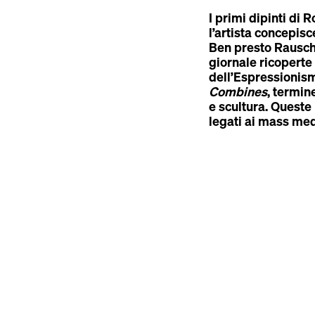
I primi dipinti d
l’artista concepis
Ben presto Rausche
giornale ricoperte 
dell’Espressionism
Combines
, termin
e scultura. Queste 
legati ai mass med