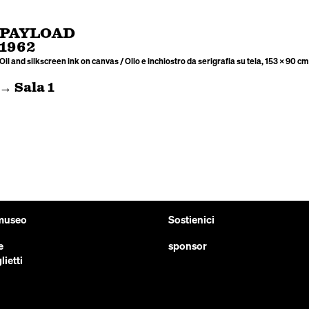
PAYLOAD
1962
Oil and silkscreen ink on canvas / Olio e inchiostro da serigrafia su tela, 153 × 90 cm
→ Sala 1
 museo
Sostienici
e
sponsor
lietti