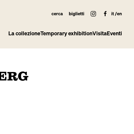
cerca
biglietti
it
en
La collezione
Temporary exhibition
Visita
Eventi
ERG