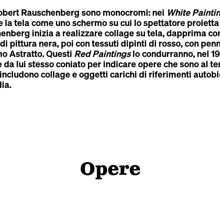
i Robert Rauschenberg sono monocromi: nei
White Painti
ce la tela come uno schermo su cui lo spettatore proiett
nberg inizia a realizzare collage su tela, dapprima co
di pittura nera, poi con tessuti dipinti di rosso, con pen
o Astratto. Questi
Red Paintings
lo condurranno, nel 19
e da lui stesso coniato per indicare opere che sono al t
includono collage e oggetti carichi di riferimenti autobio
ia.
Opere