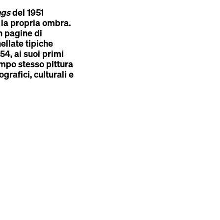
ngs
del 1951
a la propria ombra.
n pagine di
nellate tipiche
54, ai suoi primi
empo stesso pittura
grafici, culturali e