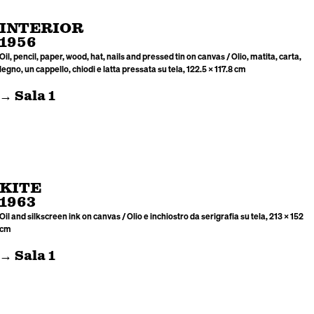
INTERIOR
1956
Oil, pencil, paper, wood, hat, nails and pressed tin on canvas / Olio, matita, carta,
legno, un cappello, chiodi e latta pressata su tela, 122.5 × 117.8 cm
→ Sala 1
KITE
1963
Oil and silkscreen ink on canvas / Olio e inchiostro da serigrafia su tela, 213 × 152
cm
→ Sala 1