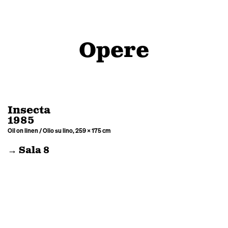
Opere
Insecta
1985
Oil on linen / Olio su lino, 259 × 175 cm
→ Sala 8