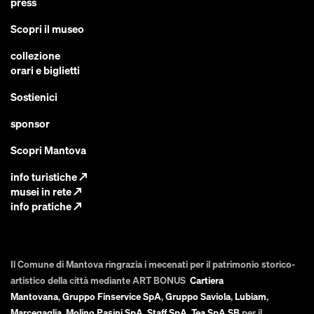
press
Scopri il museo
collezione
orari e biglietti
Sostienici
sponsor
Scopri Mantova
info turistiche
↗
musei in rete
↗
info pratiche
↗
Il Comune di Mantova ringrazia i mecenati per il patrimonio storico-
artistico della città mediante ART BONUS
Cartiera
Mantovana
,
Gruppo Finservice SpA
,
Gruppo Saviola
,
Lubiam
,
Marcegaglia
,
Molino Pasini SpA
,
Staff SpA
,
Tea SpA SB
per il