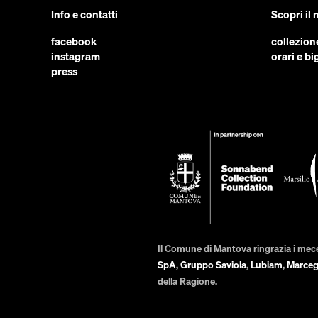
Info e contatti
Scopri il
facebook
collezion
instagram
orari e big
press
Il Comune di Mantova ringrazia i mec
SpA
,
Gruppo Saviola
,
Lubiam
,
Marceg
della Ragione.