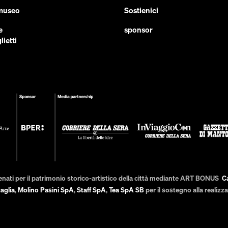
 museo
Sostienici
e
sponsor
lietti
enati per il patrimonio storico-artistico della città mediante ART BONUS
C
aglia
,
Molino Pasini SpA
,
Staff SpA
,
Tea SpA SB
per il sostegno alla realiz