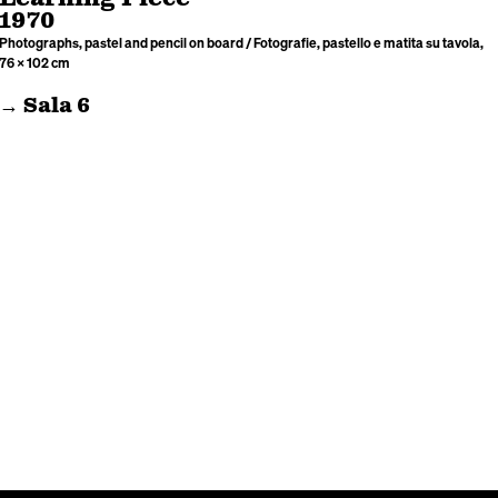
1970
Photographs, pastel and pencil on board / Fotografie, pastello e matita su tavola,
76 × 102 cm
→ Sala 6