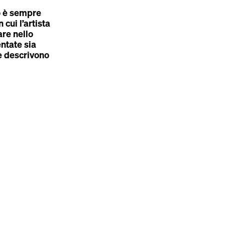
o è sempre
cui l’artista
are nello
ntate sia
he descrivono