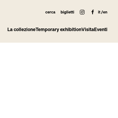
cerca
biglietti
it
en
La collezione
Temporary exhibition
Visita
Eventi