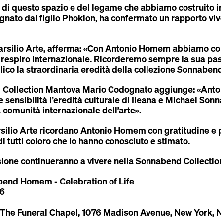
 di questo spazio e del legame che abbiamo costruito i
gnato dal figlio Phokion, ha confermato un rapporto vivo
arsilio Arte, afferma: «Con Antonio Homem abbiamo co
e respiro internazionale. Ricorderemo sempre la sua pas
lico la straordinaria eredità della collezione Sonnabend
d Collection Mantova
Mario Codognato
aggiunge: «Anton
e sensibilità l’eredità culturale di Ileana e Michael S
 comunità internazionale dell’arte».
ilio Arte ricordano Antonio Homem con gratitudine e p
di tutti coloro che lo hanno conosciuto e stimato.
sione continueranno a vivere nella Sonnabend Collecti
abend Homem - Celebration of Life
26
 The Funeral Chapel, 1076 Madison Avenue, New York,