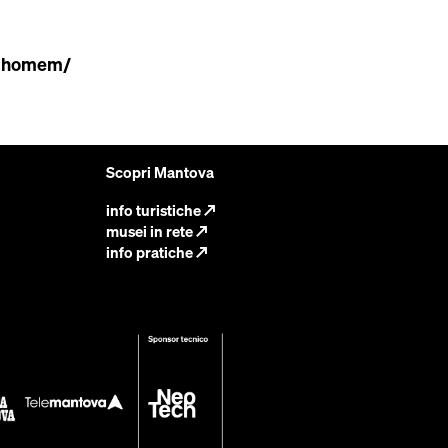
e-homem/
Scopri Mantova
info turistiche
↗
musei in rete
↗
info pratiche
↗