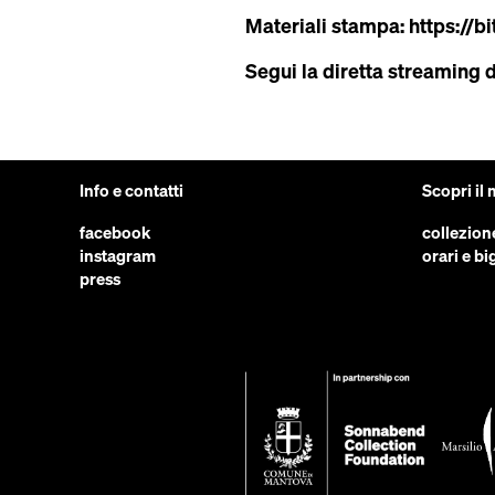
Materiali stampa:
https://b
Segui la diretta streaming 
Info e contatti
Scopri il
facebook
collezion
instagram
orari e big
press