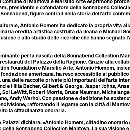
Il Comune di Mantova e Marsilio Arte esprimono profon
mem
, presidente e cofondatore della
Sonnabend Collecti
 Sonnabend, figure centrali nella storia dell’arte cont
lturale, Antonio Homem ha dedicato la propria vita alla
inaria eredità artistica costruita da
Ileana e Michael S
usione e allo studio delle ricerche che hanno segnato l
rminante per la nascita della
Sonnabend Collection Ma
estaurati del Palazzo della Ragione. Grazie alla colla
ion Foundation e Marsilio Arte, Antonio Homem, insiem
a fondazione americana, ha reso accessibile al pubblico 
una delle raccolte private più importanti dell’arte int
 e Hilla Becher, Gilbert & George, Jasper Johns, Ansel
n, Sol LeWitt, Robert Morris, Bruce Nauman, Michelangel
no, Andy Warhol. Con passione e dedizione ha sostenu
ondivisione, rafforzando il legame con la città di Mantov
rito la
cittadinanza onoraria
.
a Palazzi
dichiara: «Antonio Homem, cittadino onorario 
 della Sonnabend Collection Mantova. La sua visione e 