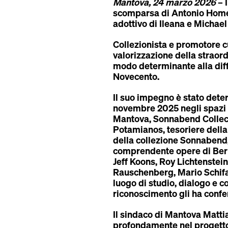
Mantova, 24 marzo 2026
– 
scomparsa di
Antonio Ho
adottivo di Ileana e Michael
Collezionista e promotore cu
valorizzazione della straord
modo determinante alla diff
Novecento.
Il suo impegno è stato dete
novembre 2025 negli spazi r
Mantova, Sonnabend Collect
Potamianos
, tesoriere dell
della collezione Sonnabend, 
comprendente opere di Bernd
Jeff Koons, Roy Lichtenstei
Rauschenberg, Mario Schifa
luogo di studio, dialogo e c
riconoscimento gli ha confe
Il sindaco di Mantova
Matti
profondamente nel progetto