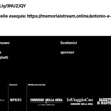
it.ly/3NUZJQY
delle esequie:
https://memorialstream.online/antonio-
 museo
Sostienici
e
sponsor
lietti