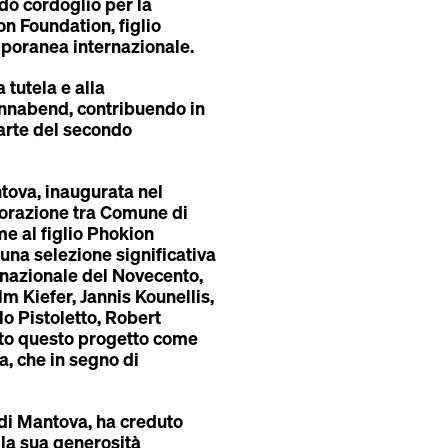
do cordoglio per la
on Foundation
, figlio
emporanea internazionale.
 tutela e alla
onnabend
, contribuendo in
’arte del secondo
ntova
, inaugurata nel
borazione tra Comune di
e al figlio
Phokion
una selezione significativa
ernazionale del Novecento,
m Kiefer, Jannis Kounellis,
o Pistoletto, Robert
to questo progetto come
a, che in segno di
di Mantova, ha creduto
la sua generosità