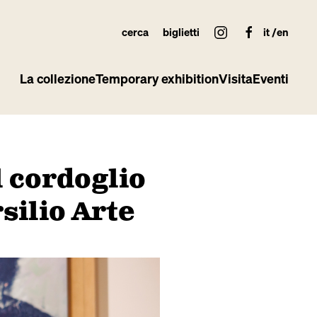
cerca
biglietti
it
en
La collezione
Temporary exhibition
Visita
Eventi
 cordoglio
silio Arte