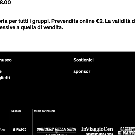
18.00
a per tutti i gruppi. Prevendita online €2. La validità d
essive a quella di vendita.
 museo
Sostienici
e
sponsor
lietti