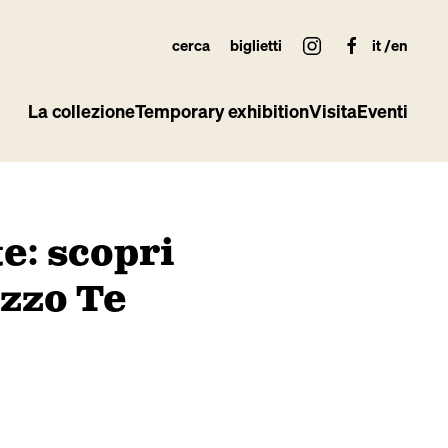
cerca
biglietti
it
en
La collezione
Temporary exhibition
Visita
Eventi
te: scopri
zzo Te