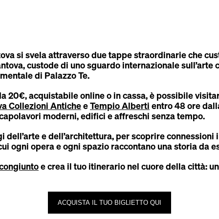
tova si svela attraverso due tappe straordinarie che cus
tova, custode di uno sguardo internazionale sull’arte
cimentale di Palazzo Te.
a 20€, acquistabile online o in cassa, è possibile visit
 Collezioni Antiche
e
Tempio Alberti
entro 48 ore dal
capolavori moderni, edifici e affreschi senza tempo.
dell’arte e dell’architettura, per scoprire connessioni
cui ogni opera e ogni spazio raccontano una storia da e
o congiunto
e crea il tuo itinerario nel cuore della città: u
ACQUISTA IL TUO BIGLIETTO QUI